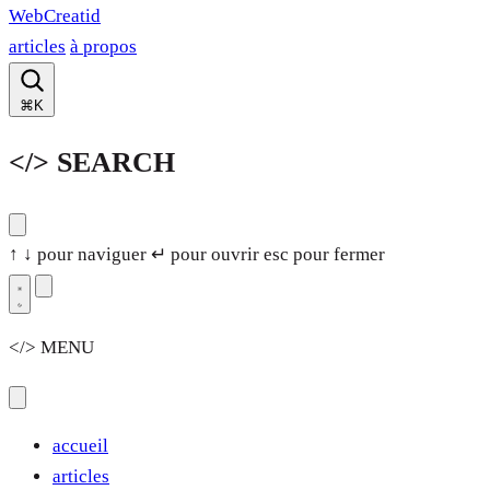
WebCreatid
articles
à propos
⌘K
</> SEARCH
↑ ↓ pour naviguer
↵ pour ouvrir
esc pour fermer
</> MENU
accueil
articles