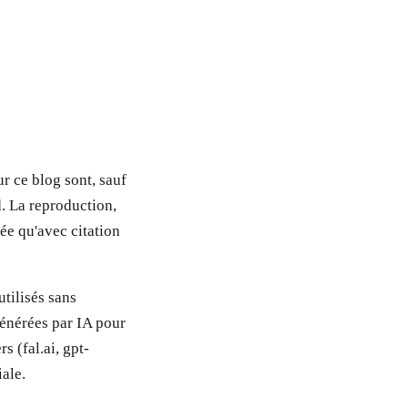
ur ce blog sont, sauf
d. La reproduction,
sée qu'avec citation
utilisés sans
générées par IA pour
s (fal.ai, gpt-
iale.