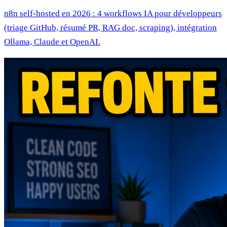
n8n self-hosted en 2026 : 4 workflows IA pour développeurs
(triage GitHub, résumé PR, RAG doc, scraping), intégration
Ollama, Claude et OpenAI.