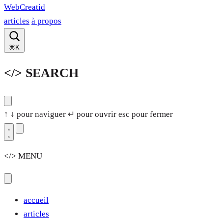
WebCreatid
articles
à propos
⌘K
</> SEARCH
↑ ↓ pour naviguer
↵ pour ouvrir
esc pour fermer
</> MENU
accueil
articles