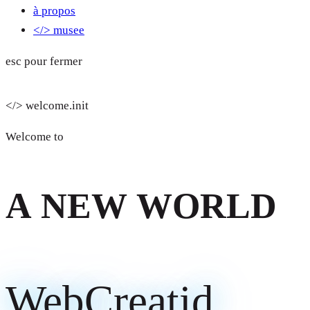
à propos
</> musee
esc pour fermer
</>
welcome.init
_
Welcome to
A
N
E
W
W
O
R
L
D
WebCreatid